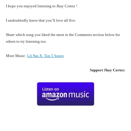
I hope you enjoyed listening to Jhay Cortez !
I undoubtedly knew that you’ll love all five.
Share which song you liked the most in the Comments section below for
others to try listening too.
More Music:
Lil Nas X
:
Top 5 Songs
Support
Jhay Cortez
:
Facebook
X
Pinterest
What