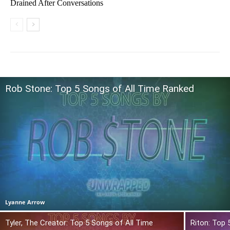
Drained After Conversations
Rob Stone: Top 5 Songs of All Time Ranked
Lyanne Arrow
Tyler, The Creator: Top 5 Songs of All Time
Riton: Top 