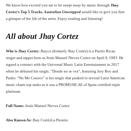
We know how excited you are to be swept away by music through
Jhay
Cortez
‘
s
Top 5 Tracks.
Australian Unwrapped
would like to give you first
a glimpse of the life of the artist. Enjoy reading and listening!
All about
Jhay Cortez
Who is Jhay Cortez:
Jhayco (formerly Jhay Cortéz) is a Puerto Rican
singer and rapper born as Jesús Manuel Nieves Cortez on April 9, 1993. He
signed a contract with the Universal Music Latin Entertainment in 2017
when he debuted his single, “Donde no se vea”, featuring Jory Boy and
Pusho. “No Me Conoce” is his single that peaked to several Latin American
music charts top ranks as it was a PROMUSICAE of Spain certified triple
platinum.
Full Name:
Jesús Manuel Nieves Cortez
Also Known As:
Jhay CortézLa Presión