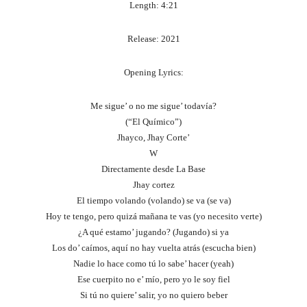
Length: 4:21
Release: 2021
Opening Lyrics:
Me sigue’ o no me sigue’ todavía?
(“El Químico”)
Jhayco, Jhay Corte’
W
Directamente desde La Base
Jhay cortez
El tiempo volando (volando) se va (se va)
Hoy te tengo, pero quizá mañana te vas (yo necesito verte)
¿A qué estamo’ jugando? (Jugando) si ya
Los do’ caímos, aquí no hay vuelta atrás (escucha bien)
Nadie lo hace como tú lo sabe’ hacer (yeah)
Ese cuerpito no e’ mío, pero yo le soy fiel
Si tú no quiere’ salir, yo no quiero beber