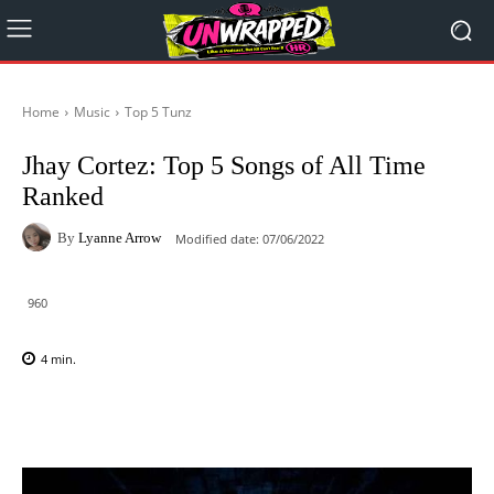
Home
Music
Top 5 Tunz
Jhay Cortez: Top 5 Songs of All Time
Ranked
By
Lyanne Arrow
Modified date:
07/06/2022
960
4
min.
Facebook
X
Pinterest
WhatsAp