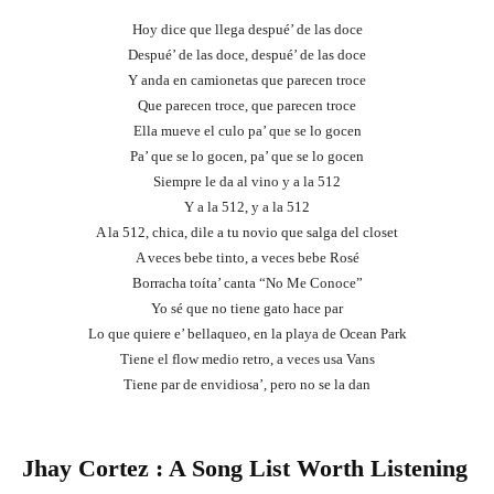
Hoy dice que llega despué’ de las doce
Despué’ de las doce, despué’ de las doce
Y anda en camionetas que parecen troce
Que parecen troce, que parecen troce
Ella mueve el culo pa’ que se lo gocen
Pa’ que se lo gocen, pa’ que se lo gocen
Siempre le da al vino y a la 512
Y a la 512, y a la 512
A la 512, chica, dile a tu novio que salga del closet
A veces bebe tinto, a veces bebe Rosé
Borracha toíta’ canta “No Me Conoce”
Yo sé que no tiene gato hace par
Lo que quiere e’ bellaqueo, en la playa de Ocean Park
Tiene el flow medio retro, a veces usa Vans
Tiene par de envidiosa’, pero no se la dan
Jhay Cortez
: A Song List Worth Listening